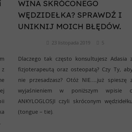
i
WINA SKRÓCONEGO
WĘDZIDEŁKA? SPRAWDŹ I
UNIKNIJ MOICH BŁĘDÓW.
23 listopada 2019
5
am
Dlaczego tak często konsultujesz Adasia 
 z
fizjoterapeutą oraz osteopatą? Czy Ty, ab
ne
nie przesadzasz? Otóż NIE…..już spieszę 
ej
wyjaśnieniem w poniższym wpisie 
ii
ANKYLOGLOSJI czyli skróconym wędzidełk
ka
(tongue – tie).
.