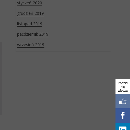
styczeń 2020
grudzień 2019
listopad 2019
październik 2019
wrzesień 2019
Podziel
się
wiedzą