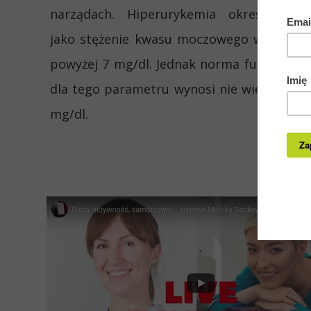
narządach. Hiperurykemia określana je
jako stężenie kwasu moczowego w surowi
powyżej 7 mg/dl. Jednak norma funkcjonal
dla tego parametru wynosi nie więcej niż 4
mg/dl.