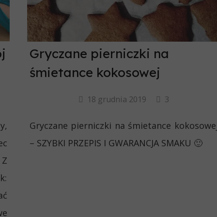
j
Gryczane pierniczki na
śmietance kokosowej
18 grudnia 2019
3
y,
Gryczane pierniczki na śmietance kokosowe
ec
– SZYBKI PRZEPIS I GWARANCJA SMAKU 🙂
 Z
k:
ać
we