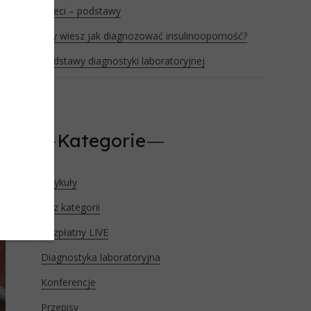
dzieci – podstawy
a
Czy wiesz jak diagnozować insulinooporność?
u
Podstawy diagnostyki laboratoryjnej
i
Kategorie
Artykuły
Bez kategorii
Bezpłatny LIVE
Diagnostyka laboratoryjna
Konferencje
Przepisy