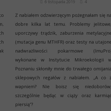
6 listopada 2019
4
to
Z nabiałem odzwierzęcym pożegnałam się n
m,
dobre kilka lat temu. Problemy jelitowe
ch
uporczywy trądzik, zaburzenia metylacyjn
ch
(mutacja genu MTHFR) oraz testy na utajon
ak
nadwrażliwości pokarmowe (ImuPro
wykonane w Instytucie Mikroekologii 
Poznaniu skłoniły mnie do trwałego omijani
sklepowych regałów z nabiałem. „A co 
wapniem? Nie boisz się niedoborów
szczególnie będąc w ciąży oraz karmią
piersią”?