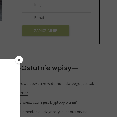
ą
Ostatnie wpisy
,
Zdrowe powietrze w domu – dlaczego jest tak
j
ważne?
:
Czy wiesz czym jest kryptopyloluria?
-
Suplementacja i diagnostyka laboratoryjna u
a