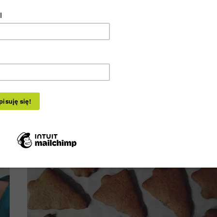
st
histaminę głównie w świetle jelita. Histamin
cy
powstaje z histydyny pod wpływem enzym
na
HDC produkowanego przez wiele bakteri
,2
oraz grzybów.