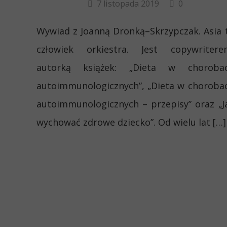
7 listopada 2019
0
Wywiad z Joanną Dronką–Skrzypczak. Asia 
człowiek orkiestra. Jest copywritere
autorką książek: „Dieta w choroba
autoimmunologicznych”, „Dieta w choroba
autoimmunologicznych – przepisy” oraz „J
wychować zdrowe dziecko”. Od wielu lat […]