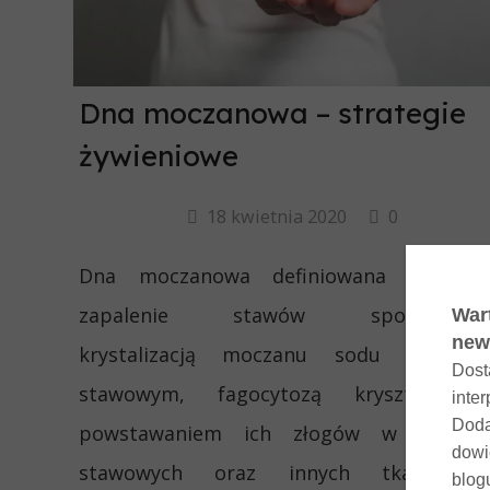
Dna moczanowa – strategie
żywieniowe
18 kwietnia 2020
0
Dna moczanowa definiowana jest ja
zapalenie stawów spowodowa
krystalizacją moczanu sodu w płyn
stawowym, fagocytozą kryształków
powstawaniem ich złogów w tkanka
stawowych oraz innych tkankach