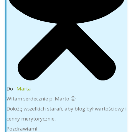
Do
Marta
Witam serdecznie p. Marto 🙂
Dołożę wszelkich starań, aby blog był wartościowy i
cenny merytorycznie.
Pozdrawiam!