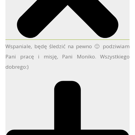
Wspaniale, będę śledzić na pewno 🙂 podziwiam
Pani pracę i misję, Pani Moniko. Wszystkiego
dobrego:)