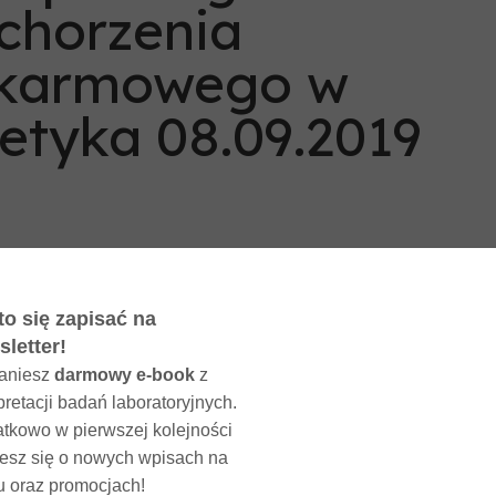
schorzenia
okarmowego w
tetyka 08.09.2019