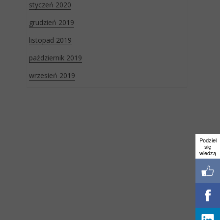
styczeń 2020
grudzień 2019
listopad 2019
październik 2019
wrzesień 2019
Podziel
się
wiedzą