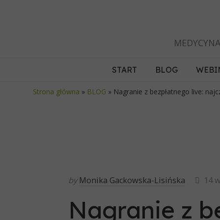
MEDYCYNA
START
BLOG
WEBI
Strona główna
»
BLOG
»
Nagranie z bezpłatnego live: na
by
Monika Gackowska-Lisińska
14 w
Nagranie z be