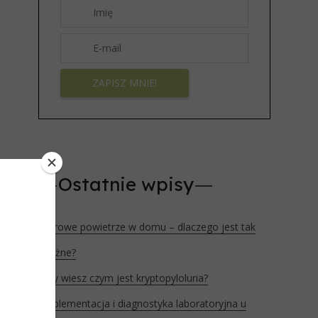
Ostatnie wpisy
Zdrowe powietrze w domu – dlaczego jest tak
ważne?
Czy wiesz czym jest kryptopyloluria?
Suplementacja i diagnostyka laboratoryjna u