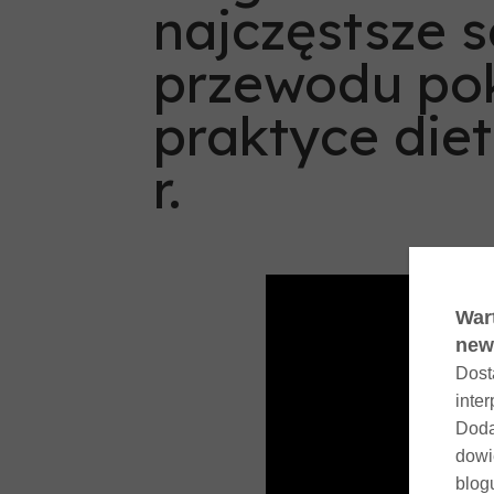
najczęstsze 
przewodu p
praktyce die
r.