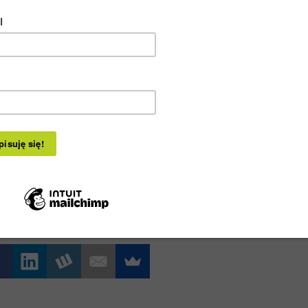
ny Centrum Dietetyki Funkcjonalnej Monika
owska-Lisińska
tło niebieskie:
www.eyeshield.pl
wy 5% – mongackowska