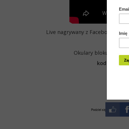
Live nagrywany z Facebooka stro
Gack
Okulary blokujące świa
kod rabato
Podziel się wiedzą