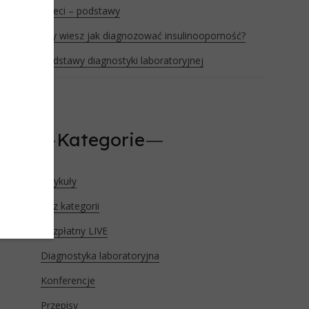
dzieci – podstawy
Czy wiesz jak diagnozować insulinooporność?
Podstawy diagnostyki laboratoryjnej
Kategorie
Artykuły
Bez kategorii
Bezpłatny LIVE
Diagnostyka laboratoryjna
Konferencje
Przepisy