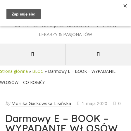
MEDYCYNA FUNKCJONALNA DLA DIETETYKÓW &
LEKARZY & PASJONATÓW
Strona główna
»
BLOG
»
Darmowy E – BOOK – WYPADANIE
WŁOSÓW – CO ROBIĆ?
by
Monika Gackowska-Lisińska
1 maja 2020
0
Darmowy E – BOOK –
WYPADANIE WŁOSÓW