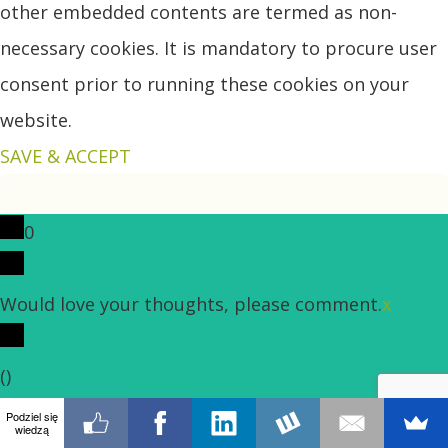
other embedded contents are termed as non-
necessary cookies. It is mandatory to procure user
consent prior to running these cookies on your
website.
SAVE & ACCEPT
0
Would love your thoughts, please comment.
x
(
)
x
Podziel się
wiedzą
|
Odpowiedz