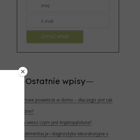
Ostatnie wpisy
Zdrowe powietrze w domu – dlaczego jest tak
ważne?
Czy wiesz czym jest kryptopyloluria?
Suplementacja i diagnostyka laboratoryjna u