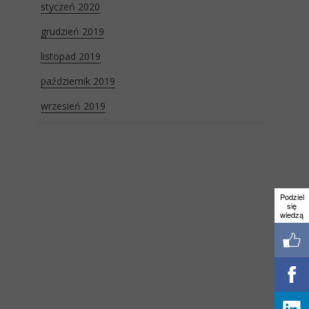
styczeń 2020
grudzień 2019
listopad 2019
październik 2019
wrzesień 2019
Podziel
się
wiedzą