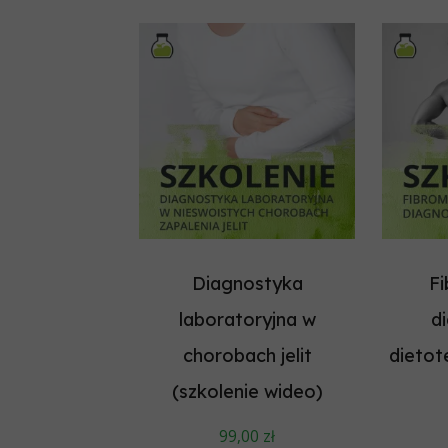
Diagnostyka
Fi
laboratoryjna w
d
chorobach jelit
dietot
(szkolenie wideo)
99,00
zł