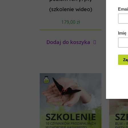
(szkolenie wideo)
(sz
179,00
zł
Dodaj do koszyka
Doda