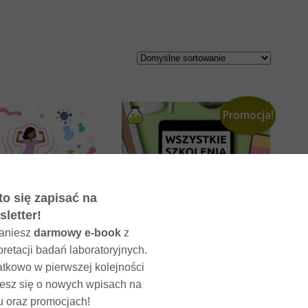
Promocja!
arcie układu
13 szkoleń z dietetyki i
ornościowego
diagnostyki