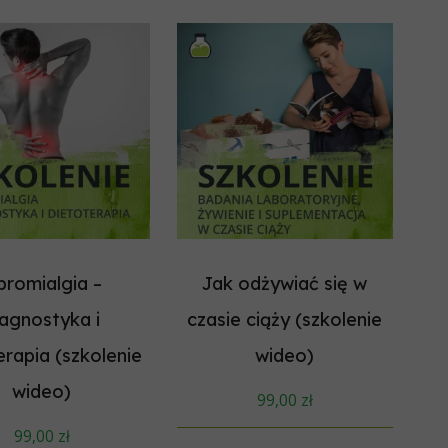
bromialgia –
Jak odżywiać się w
iagnostyka i
czasie ciąży (szkolenie
erapia (szkolenie
wideo)
wideo)
99,00
zł
99,00
zł