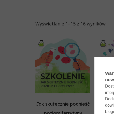
Wyświetlanie 1–15 z 16 wyników
Jak skutecznie podnieść
Wsp
poziom ferrytyny
odp