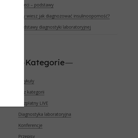
dzieci – podstawy
Czy wiesz jak diagnozować insulinooporność?
Podstawy diagnostyki laboratoryjnej
Kategorie
Artykuły
Bez kategorii
Bezpłatny LIVE
Diagnostyka laboratoryjna
Konferencje
Przepisy